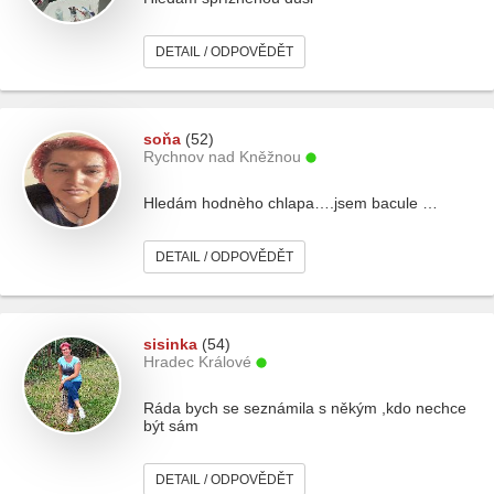
DETAIL / ODPOVĚDĚT
soňa
(52)
Rychnov nad Kněžnou
Hledám hodnèho chlapa….jsem bacule …
DETAIL / ODPOVĚDĚT
sisinka
(54)
Hradec Králové
Ráda bych se seznámila s někým ,kdo nechce
být sám
DETAIL / ODPOVĚDĚT