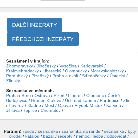
DALŠÍ INZERÁTY
PŘEDCHOZÍ INZERÁTY
Seznámení v krajích:
Jihomoravský
/
Jihočeský
/
Vysočina
/
Karlovarský
/
Královéhradecký
/
Liberecký
/
Olomoucký
/
Moravskoslezský
/
Pardubický
/
Plzeňský
/
Praha a okolí
/
Středočeský
/
Ústecký
/
Zlínský
Seznamka ve městech:
Praha
/
Brno
/
Ostrava
/
Plzeň
/
Liberec
/
Olomouc
/
České
Budějovice
/
Hradec Králové
/
Ústí nad Labem
/
Pardubice
/
Zlín
/
Havířov
/
Kladno
/
Most
/
Opava
/
Frýdek-Místek
/
Karviná
/
Jihlava
/
Teplice
/
Chomutov
/
Partneri:
rande
/
seznamka
/
seznamka na rande
/
seznamka
/
byty
prodej
/
katalog
/
bazar
/
recepty
/
nemoci, léčba
/
odpovídat
/