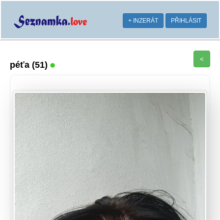
+ INZERÁT
PŘIHLÁSIT
<
péťa
(51)