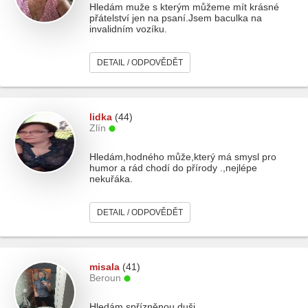
Hledám muže s kterým můžeme mít krásné
přátelství jen na psaní.Jsem baculka na
invalidním vozíku.
DETAIL / ODPOVĚDĚT
lidka
(44)
Zlín
Hledám,hodného může,který má smysl pro
humor a rád chodí do přírody .,nejlépe
nekuřáka.
DETAIL / ODPOVĚDĚT
misala
(41)
Beroun
Hledám spřízněnou duši