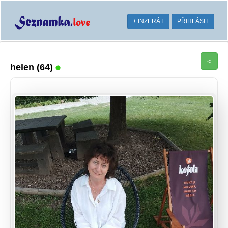
+ INZERÁT
PŘIHLÁSIT
<
helen
(64)