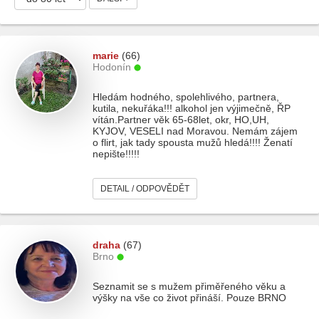
marie
(66)
Hodonín
Hledám hodného, spolehlivého, partnera,
kutila, nekuřáka!!! alkohol jen výjimečně, ŘP
vítán.Partner věk 65-68let, okr, HO,UH,
KYJOV, VESELI nad Moravou. Nemám zájem
o flirt, jak tady spousta mužů hledá!!!! Ženatí
nepište!!!!!
DETAIL / ODPOVĚDĚT
draha
(67)
Brno
Seznamit se s mužem přiměřeného věku a
výšky na vše co život přináší. Pouze BRNO