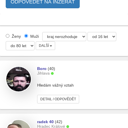
ODPOVĚDĚT NA INZERÁT
Ženy
Muži
DALŠÍ
Boro
(40)
Jihlava
Hledám vážný vztah
DETAIL / ODPOVĚDĚT
radek 40
(42)
Hradec Králové