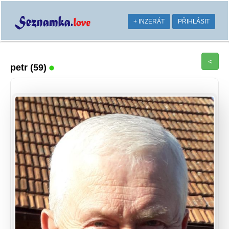
+ INZERÁT
PŘIHLÁSIT
<
petr
(59)