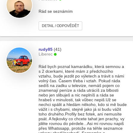
Rád se seznámím
DETAIL / ODPOVĚDĚT
rudy85
(41)
Liberec
Rád bych poznal kamarádku, která semnou a
s 2 dcerkami, které mám z předchozího
vztahu, bude jezdit po výletech a trávit s námi
volný čas. Časem třeba i vztah. Pokud ráda
sedíš na zadku u televize, nemáš pojem co
znamenají peníze a ráda utrácíš za blbosti
nebo jen slibuješ a nic neplníš a ráda se
hrabeš v minulosti, tak vůbec nepiš.Už se
nechci spálit a hledám někoho, kdo si mě bude
vážit i s chybami, stejně jako já si budu vážit
toho druhého.Profily bez fotek, ani nemusíte
psát. A fejkovky co chcete tahat jen prachy, vy
jděte rovnou do pérdele...Asi mi rovnou napiš
přes Whatssapp, protože na téhle seznamce