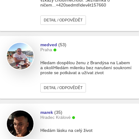
vzkazy chodí/nechodí. Seznamka o
ničem...+420sedmtřidevět157660
DETAIL / ODPOVĚDĚT
medved
(53)
Praha
Hledam dospělou ženu z Brandýsa na Labem
a okolíHledám milenku bez narušení soukromí
proste se potkávat a užívat zivot
DETAIL / ODPOVĚDĚT
marek
(35)
Hradec Králové
Hledám lásku na celý život