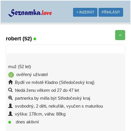
+ INZERÁT
PŘIHLÁSIT
<
robert
(52)
muž (52 let)
ověřený uživatel
Bydlí ve městě Kladno (Středočeský kraj)
hledá ženu věkem od 27 do 47 let
partnerka by měla být Středočeský kraj
svobodný, 2 děti, nekuřák, vyučen s maturitou
výška: 178cm, váha: 88kg
dnes aktivní