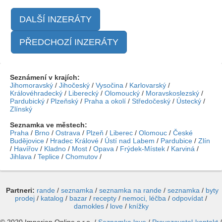
DALŠÍ INZERÁTY
PŘEDCHOZÍ INZERÁTY
Seznámení v krajích:
Jihomoravský
/
Jihočeský
/
Vysočina
/
Karlovarský
/
Královéhradecký
/
Liberecký
/
Olomoucký
/
Moravskoslezský
/
Pardubický
/
Plzeňský
/
Praha a okolí
/
Středočeský
/
Ústecký
/
Zlínský
Seznamka ve městech:
Praha
/
Brno
/
Ostrava
/
Plzeň
/
Liberec
/
Olomouc
/
České
Budějovice
/
Hradec Králové
/
Ústí nad Labem
/
Pardubice
/
Zlín
/
Havířov
/
Kladno
/
Most
/
Opava
/
Frýdek-Místek
/
Karviná
/
Jihlava
/
Teplice
/
Chomutov
/
Partneri:
rande
/
seznamka
/
seznamka na rande
/
seznamka
/
byty
prodej
/
katalog
/
bazar
/
recepty
/
nemoci, léčba
/
odpovídat
/
damokles
/
love
/
knížky