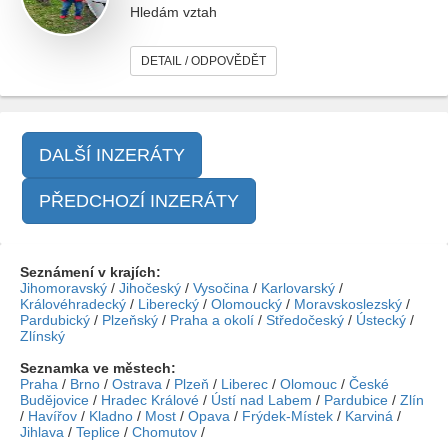
Hledám vztah
DETAIL / ODPOVĚDĚT
DALŠÍ INZERÁTY
PŘEDCHOZÍ INZERÁTY
Seznámení v krajích:
Jihomoravský
/
Jihočeský
/
Vysočina
/
Karlovarský
/
Královéhradecký
/
Liberecký
/
Olomoucký
/
Moravskoslezský
/
Pardubický
/
Plzeňský
/
Praha a okolí
/
Středočeský
/
Ústecký
/
Zlínský
Seznamka ve městech:
Praha
/
Brno
/
Ostrava
/
Plzeň
/
Liberec
/
Olomouc
/
České
Budějovice
/
Hradec Králové
/
Ústí nad Labem
/
Pardubice
/
Zlín
/
Havířov
/
Kladno
/
Most
/
Opava
/
Frýdek-Místek
/
Karviná
/
Jihlava
/
Teplice
/
Chomutov
/