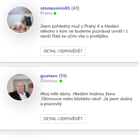
stomassino01
(43)
Praha
Jsem pohledný muž z Prahy 4 a hledám
někoho s kým se budeme poznávat uvnitř i z
venší.Rád se učím vše o protějšku.
DETAIL / ODPOVĚDĚT
gustavo
(59)
Olomouc
Ahoj milé dámy .Hledám hodnou ženu
.Olomouce nebo blízkého okolí .Já jsem slušný
a pracovitý
DETAIL / ODPOVĚDĚT