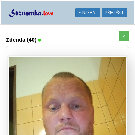
+ INZERÁT
PŘIHLÁSIT
<
Zdenda
(40)