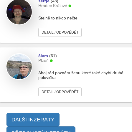
serge
(48)
Hradec Králové
Stejně to nikdo nečte
DETAIL / ODPOVĚDĚT
čívrs
(61)
Plzeň
Ahoj rád poznám ženu které také chybí druhá
polovička
DETAIL / ODPOVĚDĚT
DALŠÍ INZERÁTY