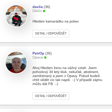
davča
(36)
Děčín
Hledám kamarádku na pokec
DETAIL / ODPOVĚDĚT
PetrOp
(35)
Opava
Ahoj Hledám ženu na vážný vztah. Jsem
pohodový 34 letý kluk, nekuřák, abstinent,
zaměstnaný a jsem z Opavy. Pokud budeš
chtít vědět víc tak napiš. :-) V případě zájmu
můžu dát FB. :-)
DETAIL / ODPOVĚDĚT