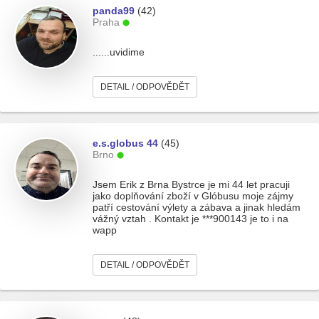
panda99
(42)
Praha
......uvidime
DETAIL / ODPOVĚDĚT
e.s.globus 44
(45)
Brno
Jsem Erik z Brna Bystrce je mi 44 let pracuji
jako doplňování zboží v Glóbusu moje zájmy
patří cestování výlety a zábava a jinak hledám
vážný vztah . Kontakt je ***900143 je to i na
wapp
DETAIL / ODPOVĚDĚT