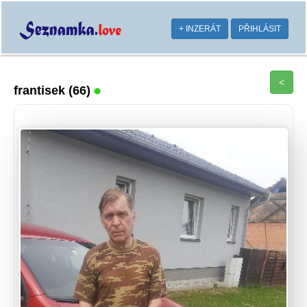
+ INZERÁT
PŘIHLÁSIT
<
frantisek
(66)