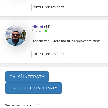
DETAIL / ODPOVĚDĚT
milující
(64)
Příbram
Hledám ženu která má ❤️ na správném místě.
DETAIL / ODPOVĚDĚT
DALŠÍ INZERÁTY
PŘEDCHOZÍ INZERÁTY
Seznámení v krajích: