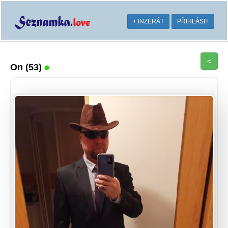
+ INZERÁT
PŘIHLÁSIT
<
On
(53)