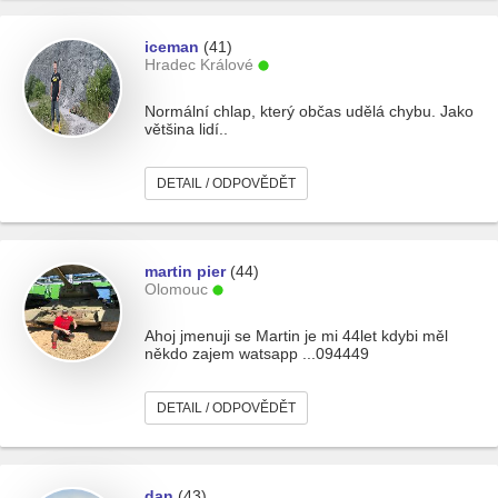
iceman
(41)
Hradec Králové
Normální chlap, který občas udělá chybu. Jako
většina lidí..
DETAIL / ODPOVĚDĚT
martin pier
(44)
Olomouc
Ahoj jmenuji se Martin je mi 44let kdybi měl
někdo zajem watsapp ...094449
DETAIL / ODPOVĚDĚT
dan
(43)