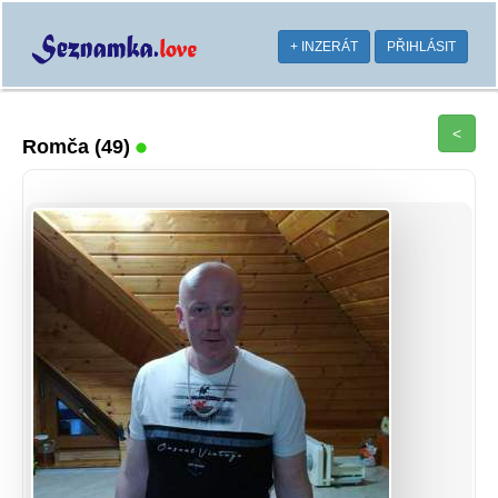
+ INZERÁT
PŘIHLÁSIT
<
Romča
(49)