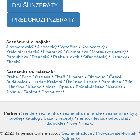
DALŠÍ INZERÁTY
PŘEDCHOZÍ INZERÁTY
Seznámení v krajích:
Jihomoravský
/
Jihočeský
/
Vysočina
/
Karlovarský
/
Královéhradecký
/
Liberecký
/
Olomoucký
/
Moravskoslezský
/
Pardubický
/
Plzeňský
/
Praha a okolí
/
Středočeský
/
Ústecký
/
Zlínský
Seznamka ve městech:
Praha
/
Brno
/
Ostrava
/
Plzeň
/
Liberec
/
Olomouc
/
České
Budějovice
/
Hradec Králové
/
Ústí nad Labem
/
Pardubice
/
Zlín
/
Havířov
/
Kladno
/
Most
/
Opava
/
Frýdek-Místek
/
Karviná
/
Jihlava
/
Teplice
/
Chomutov
/
Partneri:
rande
/
seznamka
/
seznamka na rande
/
seznamka
/
byty
prodej
/
katalog
/
bazar
/
recepty
/
nemoci, léčba
/
odpovídat
/
damokles
/
love
/
knížky
© 2020 Imperian Online s.r.o. /
Seznamka.love
/
Provozovatel-kontakt
/
Podmínky