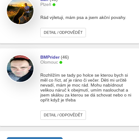
Plzeň
Rád výletuji, mám psa a jsem akční povahy.
DETAIL / ODPOVĚDĚT
BMPrider
(46)
Olomouc
Rozhlížím se tady po holce se kterou bych si
měl co říct, ať je ráno či večer. Děti mi určitě
nevadí, mám je moc rád. Mohu nabídnout
velikou náruč k obejmutí, umím naslouchat a
jsem skálou za kterou se dá schovat nebo o ni
opřít když je třeba
DETAIL / ODPOVĚDĚT