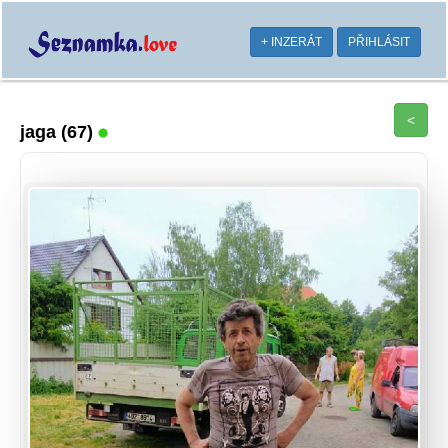
+ INZERÁT
PŘIHLÁSIT
<
jaga
(67)