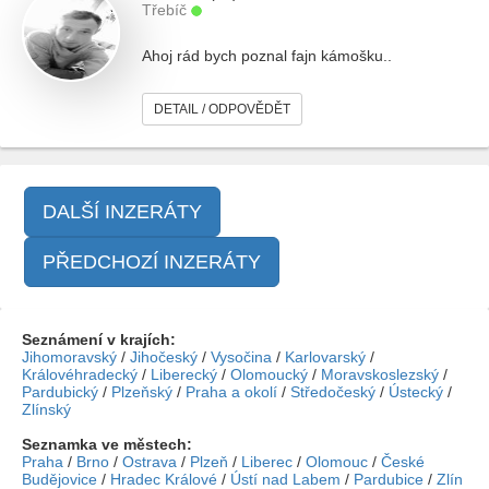
Třebíč
Ahoj rád bych poznal fajn kámošku..
DETAIL / ODPOVĚDĚT
DALŠÍ INZERÁTY
PŘEDCHOZÍ INZERÁTY
Seznámení v krajích:
Jihomoravský
/
Jihočeský
/
Vysočina
/
Karlovarský
/
Královéhradecký
/
Liberecký
/
Olomoucký
/
Moravskoslezský
/
Pardubický
/
Plzeňský
/
Praha a okolí
/
Středočeský
/
Ústecký
/
Zlínský
Seznamka ve městech:
Praha
/
Brno
/
Ostrava
/
Plzeň
/
Liberec
/
Olomouc
/
České
Budějovice
/
Hradec Králové
/
Ústí nad Labem
/
Pardubice
/
Zlín