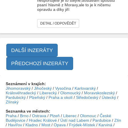
nesportujete je to stejné,dostávám spoustu
psaní hlavně z Moravy,ale to je k ničemu
opravdu a díky jiří
DETAIL / ODPOVĚDĚT
DALŠÍ INZERÁTY
PŘEDCHOZÍ INZERÁTY
Seznámení v krajích:
Jihomoravský
/
Jihočeský
/
Vysočina
/
Karlovarský
/
Královéhradecký
/
Liberecký
/
Olomoucký
/
Moravskoslezský
/
Pardubický
/
Plzeňský
/
Praha a okolí
/
Středočeský
/
Ústecký
/
Zlínský
Seznamka ve městech:
Praha
/
Brno
/
Ostrava
/
Plzeň
/
Liberec
/
Olomouc
/
České
Budějovice
/
Hradec Králové
/
Ústí nad Labem
/
Pardubice
/
Zlín
/
Havířov
/
Kladno
/
Most
/
Opava
/
Frýdek-Místek
/
Karviná
/