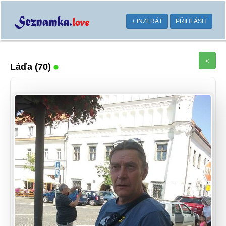
+ INZERÁT
PŘIHLÁSIT
<
Láďa
(70)