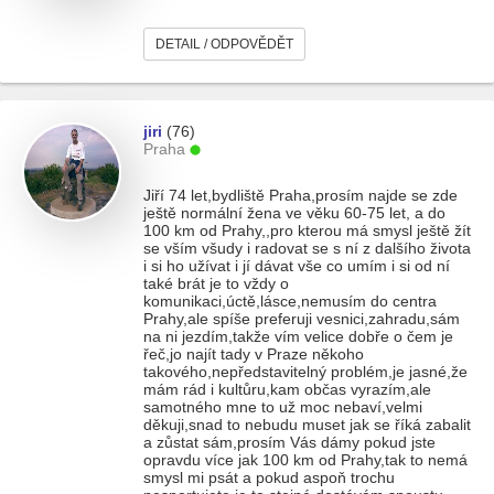
DETAIL / ODPOVĚDĚT
jiri
(76)
Praha
Jiří 74 let,bydliště Praha,prosím najde se zde
ještě normální žena ve věku 60-75 let, a do
100 km od Prahy,,pro kterou má smysl ještě žít
se vším všudy i radovat se s ní z dalšího života
i si ho užívat i jí dávat vše co umím i si od ní
také brát je to vždy o
komunikaci,úctě,lásce,nemusím do centra
Prahy,ale spíše preferuji vesnici,zahradu,sám
na ni jezdím,takže vím velice dobře o čem je
řeč,jo najít tady v Praze někoho
takového,nepředstavitelný problém,je jasné,že
mám rád i kultůru,kam občas vyrazím,ale
samotného mne to už moc nebaví,velmi
děkuji,snad to nebudu muset jak se říká zabalit
a zůstat sám,prosím Vás dámy pokud jste
opravdu více jak 100 km od Prahy,tak to nemá
smysl mi psát a pokud aspoň trochu