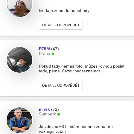
hledam zenu do nepohody
DETAIL / ODPOVĚDĚT
P79M
(47)
Praha
Pokud tady nemáš foto, můžeš rovnou poslat
tady, pema164zavinacseznamcz
DETAIL / ODPOVĚDĚT
mirek
(71)
Šumperk
Já vdovec 68 hledám hodnou ženu pro
vážnější vztah