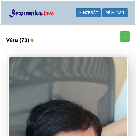
+ INZERÁT
PŘIHLÁSIT
<
Věra
(73)