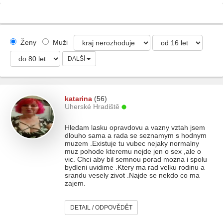
Ženy
Muži
DALŠÍ
katarina
(56)
Uherské Hradiště
Hledam lasku opravdovu a vazny vztah jsem
dlouho sama a rada se seznamym s hodnym
muzem .Existuje tu vubec nejaky normalny
muz pohode kteremu nejde jen o sex ,ale o
vic. Chci aby bil semnou porad mozna i spolu
bydleni uvidime .Ktery ma rad velku rodinu a
srandu vesely zivot .Najde se nekdo co ma
zajem.
DETAIL / ODPOVĚDĚT