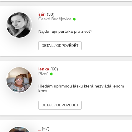
šári
(38)
České Budějovice
Najdu fajn parťáka pro život?
DETAIL / ODPOVĚDĚT
lenka
(60)
Plzeň
Hledám upřímnou lásku která nezvládá jenom
krasu
DETAIL / ODPOVĚDĚT
_
(67)