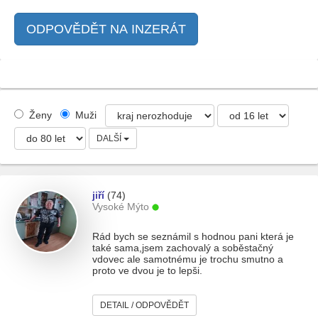
ODPOVĚDĚT NA INZERÁT
Ženy
Muži
DALŠÍ
jiří
(74)
Vysoké Mýto
Rád bych se seznámil s hodnou pani která je
také sama,jsem zachovalý a soběstačný
vdovec ale samotnému je trochu smutno a
proto ve dvou je to lepši.
DETAIL / ODPOVĚDĚT