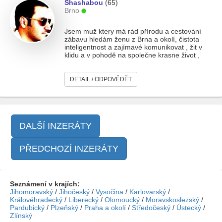
Shashabou
(65)
Brno
Jsem muž ktery má rád přírodu a cestování
zábavu hledám ženu z Brna a okolí, čistota
inteligentnost a zajímavé komunikovat , žit v
klidu a v pohodě na společne krasne život ,
DETAIL / ODPOVĚDĚT
DALŠÍ INZERÁTY
PŘEDCHOZÍ INZERÁTY
Seznámení v krajích:
Jihomoravský
/
Jihočeský
/
Vysočina
/
Karlovarský
/
Královéhradecký
/
Liberecký
/
Olomoucký
/
Moravskoslezský
/
Pardubický
/
Plzeňský
/
Praha a okolí
/
Středočeský
/
Ústecký
/
Zlínský