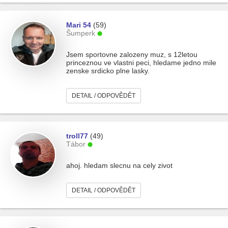
Mari 54
(59)
Šumperk
Jsem sportovne zalozeny muz, s 12letou
princeznou ve vlastni peci, hledame jedno mile
zenske srdicko plne lasky.
DETAIL / ODPOVĚDĚT
troll77
(49)
Tábor
ahoj. hledam slecnu na cely zivot
DETAIL / ODPOVĚDĚT