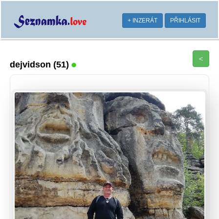
+ INZERÁT
PŘIHLÁSIT
<
dejvidson
(51)