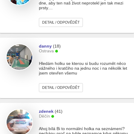
dne, aby ten naš život neprotekl jen tak mezi
prsty....
DETAIL / ODPOVĚDĚT
danny
(18)
Ostrava
Hledám holku se kterou si budu rozumět něco
vážného i kratčiho na jednu noc i na několik let
jsem otevřen všemu
DETAIL / ODPOVĚDĚT
zdenek
(41)
Děčín
Ahoj bílá Bi to normální holka na seznámení?
nechápu proč na tyhle seznamce kdys někomu