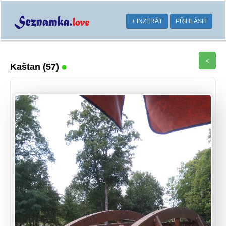
+ INZERÁT
PŘIHLÁSIT
<
Kaštan
(57)