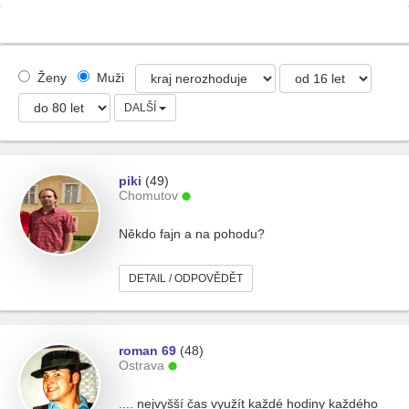
Ženy
Muži
DALŠÍ
piki
(49)
Chomutov
Někdo fajn a na pohodu?
DETAIL / ODPOVĚDĚT
roman 69
(48)
Ostrava
.... nejvyšší čas využít každé hodiny každého