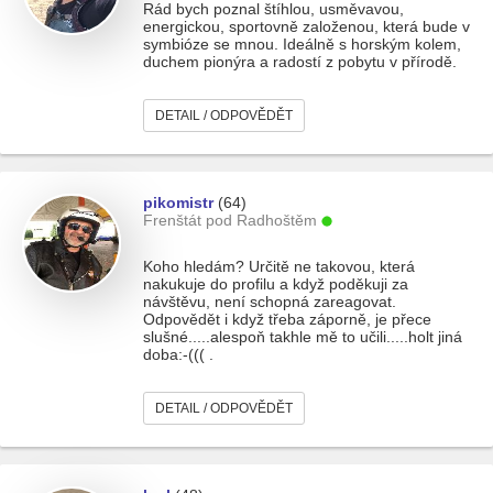
Rád bych poznal štíhlou, usměvavou,
energickou, sportovně založenou, která bude v
symbióze se mnou. Ideálně s horským kolem,
duchem pionýra a radostí z pobytu v přírodě.
DETAIL / ODPOVĚDĚT
pikomistr
(64)
Frenštát pod Radhoštěm
Koho hledám? Určitě ne takovou, která
nakukuje do profilu a když poděkuji za
návštěvu, není schopná zareagovat.
Odpovědět i když třeba záporně, je přece
slušné.....alespoň takhle mě to učili.....holt jiná
doba:-((( .
DETAIL / ODPOVĚDĚT