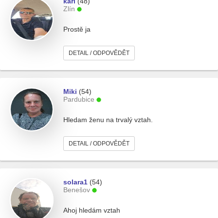
karl
(48)
Zlín
Prostě ja
DETAIL / ODPOVĚDĚT
Miki
(54)
Pardubice
Hledam ženu na trvalý vztah.
DETAIL / ODPOVĚDĚT
solara1
(54)
Benešov
Ahoj hledám vztah