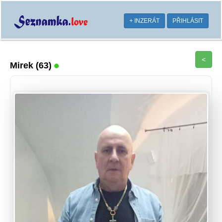
+ INZERÁT
PŘIHLÁSIT
<
Mirek
(63)