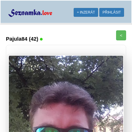
+ INZERÁT
PŘIHLÁSIT
<
Pajula84
(42)