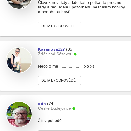
Člověk neví kdy a kde koho potká, to proč ne
tady a teď. Malé upozornění, nesnáším koblihy
a podobnou havěť.
DETAIL / ODPOVĚDĚT
Kasanova127
(35)
Žďár nad Sázavou
Něco o mě .................... :-p :-)
DETAIL / ODPOVĚDĚT
orin
(74)
České Budějovice
Žiji v pohodě ...