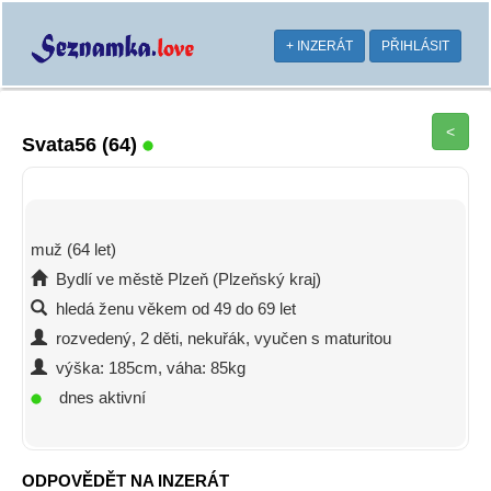
+ INZERÁT
PŘIHLÁSIT
<
Svata56
(64)
muž (64 let)
Bydlí ve městě Plzeň (Plzeňský kraj)
hledá ženu věkem od 49 do 69 let
rozvedený, 2 děti, nekuřák, vyučen s maturitou
výška: 185cm, váha: 85kg
dnes aktivní
ODPOVĚDĚT NA INZERÁT