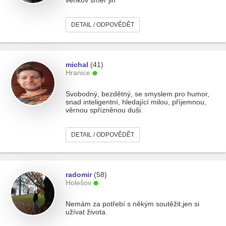
venkov směr jih
DETAIL / ODPOVĚDĚT
michal
(41)
Hranice
Svobodný, bezdětný, se smyslem pro humor,
snad inteligentní, hledající milou, příjemnou,
věrnou spřízněnou duši.
DETAIL / ODPOVĚDĚT
radomir
(58)
Holešov
Nemám za potřebí s někým soutěžit,jen si
užívat života.