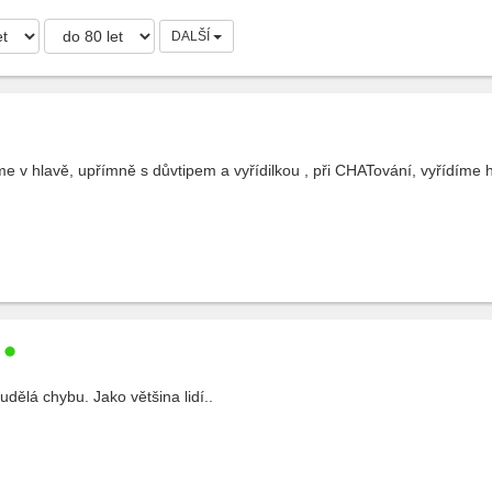
DALŠÍ
me v hlavě, upřímně s důvtipem a vyřídilkou , při CHATování, vyřídíme h
udělá chybu. Jako většina lidí..