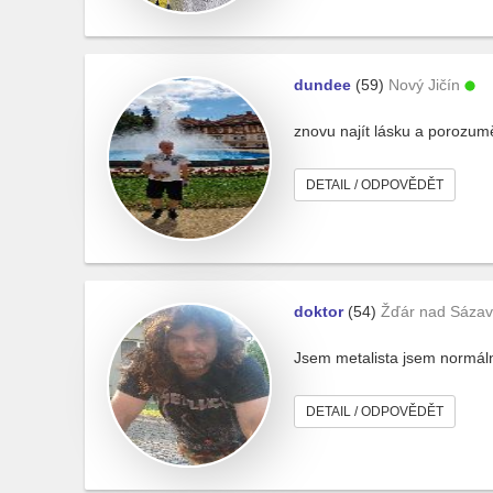
dundee
(59)
Nový Jičín
znovu najít lásku a porozum
DETAIL / ODPOVĚDĚT
doktor
(54)
Žďár nad Sáza
Jsem metalista jsem normáln
DETAIL / ODPOVĚDĚT