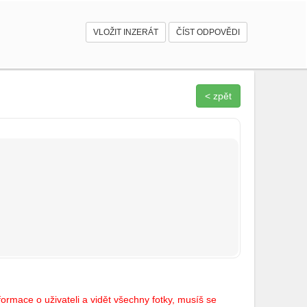
VLOŽIT INZERÁT
ČÍST ODPOVĚDI
< zpět
ormace o uživateli a vidět všechny fotky, musíš se