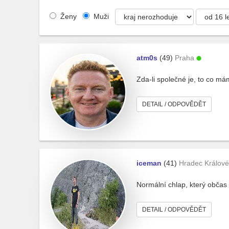
Ženy
Muži
atm0s
(49)
Praha
Zda-li společné je, to co má
DETAIL / ODPOVĚDĚT
iceman
(41)
Hradec Králové
Normální chlap, který občas 
DETAIL / ODPOVĚDĚT