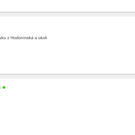
vku z Hodonínská a okoli
c