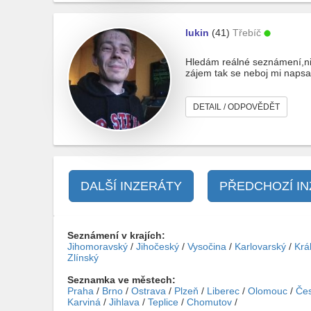
lukin
(41)
Třebíč
Hledám reálné seznámení,ni
zájem tak se neboj mi napsa
DETAIL / ODPOVĚDĚT
DALŠÍ INZERÁTY
PŘEDCHOZÍ I
Seznámení v krajích:
Jihomoravský
/
Jihočeský
/
Vysočina
/
Karlovarský
/
Krá
Zlínský
Seznamka ve městech:
Praha
/
Brno
/
Ostrava
/
Plzeň
/
Liberec
/
Olomouc
/
Čes
Karviná
/
Jihlava
/
Teplice
/
Chomutov
/