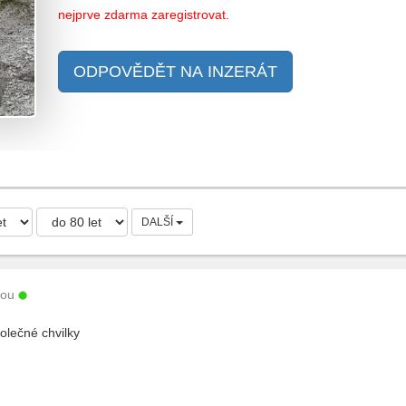
nejprve zdarma zaregistrovat.
ODPOVĚDĚT NA INZERÁT
DALŠÍ
sou
lečné chvilky