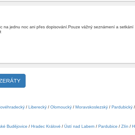
c na jednu noc ani přes dopisování.Pouze vážný seznámení a setkání
t
NZERÁTY
lovéhradecký
/
Liberecký
/
Olomoucký
/
Moravskoslezský
/
Pardubický
ké Budějovice
/
Hradec Králové
/
Ústí nad Labem
/
Pardubice
/
Zlín
/
H