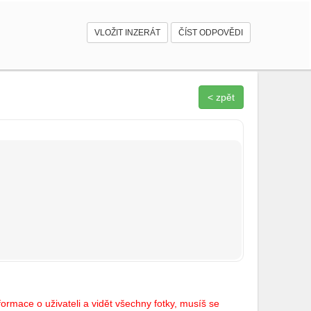
VLOŽIT INZERÁT
ČÍST ODPOVĚDI
< zpět
ormace o uživateli a vidět všechny fotky, musíš se