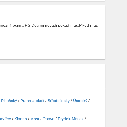
 mezi 4 ocima.P.S.Deti mi nevadi pokud máš.Pikud máš
/
Plzeňský
/
Praha a okolí
/
Středočeský
/
Ústecký
/
avířov
/
Kladno
/
Most
/
Opava
/
Frýdek-Místek
/