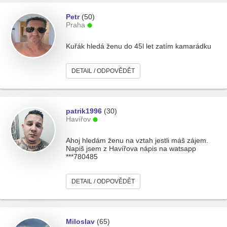
Petr
(50)
Praha
Kuřák hledá ženu do 45l let zatím kamarádku
DETAIL / ODPOVĚDĚT
patrik1996
(30)
Havířov
Ahoj hledám ženu na vztah jestli máš zájem.
Napiš jsem z Havířova nápis na watsapp
***780485
DETAIL / ODPOVĚDĚT
Miloslav
(65)