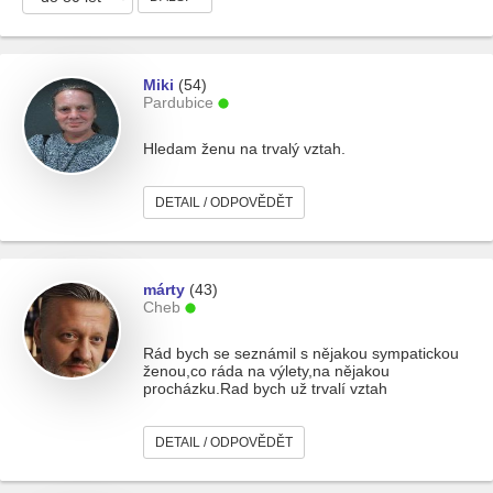
Miki
(54)
Pardubice
Hledam ženu na trvalý vztah.
DETAIL / ODPOVĚDĚT
márty
(43)
Cheb
Rád bych se seznámil s nějakou sympatickou
ženou,co ráda na výlety,na nějakou
procházku.Rad bych už trvalí vztah
DETAIL / ODPOVĚDĚT