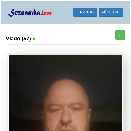
+ INZERÁT
PŘIHLÁSIT
<
Vlado
(57)