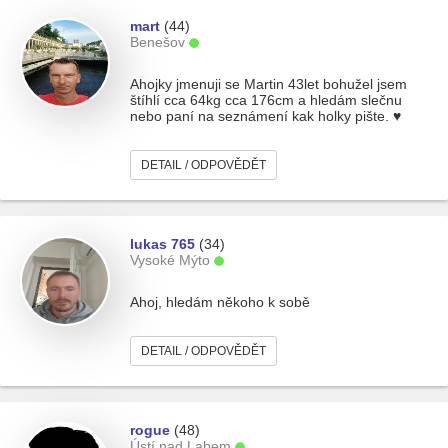
mart
(44)
Benešov
Ahojky jmenuji se Martin 43let bohužel jsem
štíhlí cca 64kg cca 176cm a hledám slečnu
nebo paní na seznámení kak holky pište. ♥︎
DETAIL / ODPOVĚDĚT
lukas 765
(34)
Vysoké Mýto
Ahoj, hledám někoho k sobě
DETAIL / ODPOVĚDĚT
rogue
(48)
Ústí nad Labem