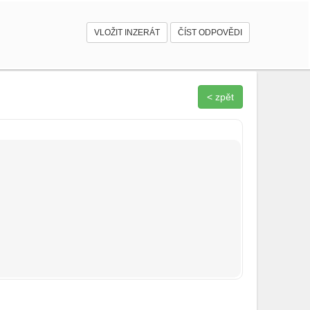
VLOŽIT INZERÁT
ČÍST ODPOVĚDI
< zpět