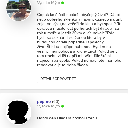
Vysoké Mýto
Copak ke štěstí nestačí obyčejný život? Dát si
něco dobrého,sklenku vína,vířivku,něco na gril,
zajet na výlet,na večeři,do kina a být spolu? To
opravdu musíte lézt po horách,být dvakrát za
rok u moře a jezdit 20km a víc nakole?Rád
bych se seznámil se ženou která by v
budoucnu chtěla případně i společný
život.Štíhlou nejlépe hubenou. Bydlím na
vesnici, jen pohoda a klidný život.Pokud se v
tom trochu vidíš napiš mi. Vše důležité si
napíšem až spolu. Pokud nemáš foto, nemohu
reagovat a je to třeba škoda
DETAIL / ODPOVĚDĚT
pepino
(63)
Vysoké Mýto
Dobrý den.Hledam.hodnoiu ženu.