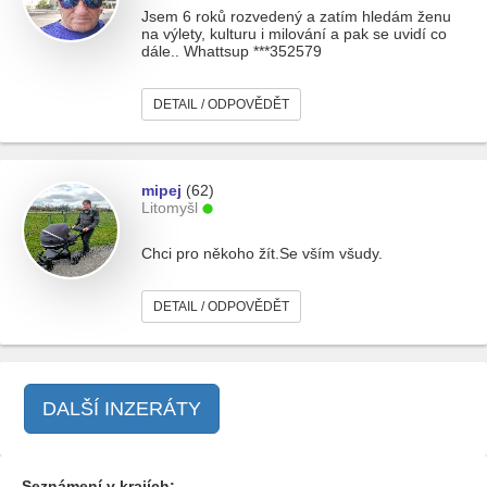
Jsem 6 roků rozvedený a zatím hledám ženu
na výlety, kulturu i milování a pak se uvidí co
dále.. Whattsup ***352579
DETAIL / ODPOVĚDĚT
mipej
(62)
Litomyšl
Chci pro někoho žít.Se vším všudy.
DETAIL / ODPOVĚDĚT
DALŠÍ INZERÁTY
Seznámení v krajích: