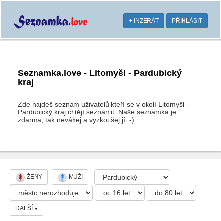
+ INZERÁT
PŘIHLÁSIT
Seznamka.love - Litomyšl - Pardubický
kraj
Zde najdeš seznam uživatelů kteří se v okolí Litomyšl -
Pardubický kraj chtějí seznámit. Naše seznamka je
zdarma, tak neváhej a vyzkoušej jí :-)
ŽENY
MUŽI
DALŠÍ