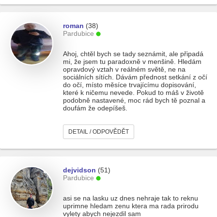
roman
(38)
Pardubice
Ahoj, chtěl bych se tady seznámit, ale připadá
mi, že jsem tu paradoxně v menšině. Hledám
opravdový vztah v reálném světě, ne na
sociálních sítích. Dávám přednost setkání z očí
do očí, místo měsíce trvajícímu dopisování,
které k ničemu nevede. Pokud to máš v životě
podobně nastavené, moc rád bych tě poznal a
doufám že odepíšeš.
DETAIL / ODPOVĚDĚT
dejvidson
(51)
Pardubice
asi se na lasku uz dnes nehraje tak to reknu
uprimne hledam zenu ktera ma rada prirodu
vylety abych nejezdil sam