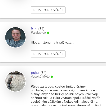
DETAIL / ODPOVĚDĚT
Miki
(54)
Pardubice
Hledam ženu na trvalý vztah.
DETAIL / ODPOVĚDĚT
pajas
(64)
Vysoké Mýto
Půjdu za tebou, cestou trnitou,šrámy
puchýře,boule mě nezastaví,zdolám kopce i
nížiny ,abych tě hezky políbil.Abych vzal tvojí
něžnou ruku a ruku v vruce spolu kráčeli vstříc
společným zážitkům . Nekoukali nalevo či na
pravo ,ale na cestu před námi,kterou nám život