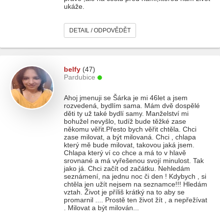
ukáže.
DETAIL / ODPOVĚDĚT
belfy
(47)
Pardubice
Ahoj jmenuji se Šárka je mi 46let a jsem
rozvedená, bydlím sama. Mám dvě dospělé
děti ty už také bydlí samy. Manželství mi
bohužel nevyšlo, tudíž bude těžké zase
někomu věřit.Přesto bych věřit chtěla. Chci
zase milovat, a být milovaná. Chci , chlapa
který mě bude milovat, takovou jaká jsem.
Chlapa který ví co chce a má to v hlavě
srovnané a má vyřešenou svojí minulost. Tak
jako já. Chci začít od začátku. Nehledám
seznámení, na jednu noc či den ! Kdybych , si
chtěla jen užít nejsem na seznamce!!! Hledám
vztah. Život je příliš krátký na to aby se
promarnil .... Prostě ten život žít , a nepřežívat
. Milovat a být milován...