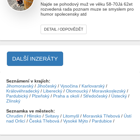
Najde se pohodový muž ve věku 58-70Já 62et
rozvedená rada poznam muze se smyslem pro
humor spolecensky atd
DETAIL / ODPOVĚDĚT
DALŠÍ INZERÁTY
Seznámení v krajích:
Jihomoravský
/
Jihočeský
/
Vysočina
/
Karlovarský
/
Královéhradecký
/
Liberecký
/
Olomoucký
/
Moravskoslezský
/
Pardubický
/
Plzeňský
/
Praha a okolí
/
Středočeský
/
Ústecký
/
Zlínský
Seznamka ve městech:
Chrudim
/
Hlinsko
/
Svitavy
/
Litomyšl
/
Moravská Třebová
/
Ústí
nad Orlicí
/
Česká Třebová
/
Vysoké Mýto
/
Pardubice
/