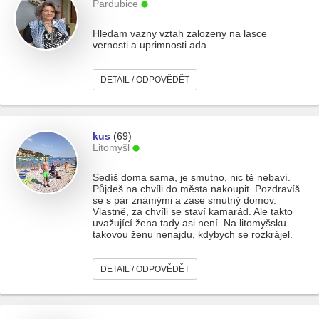
Pardubice
Hledam vazny vztah zalozeny na lasce
vernosti a uprimnosti ada
DETAIL / ODPOVĚDĚT
kus
(69)
Litomyšl
Sedíš doma sama, je smutno, nic tě nebaví.
Půjdeš na chvíli do města nakoupit. Pozdravíš
se s pár známými a zase smutný domov.
Vlastně, za chvíli se staví kamarád. Ale takto
uvažující žena tady asi není. Na litomyšsku
takovou ženu nenajdu, kdybych se rozkrájel.
DETAIL / ODPOVĚDĚT