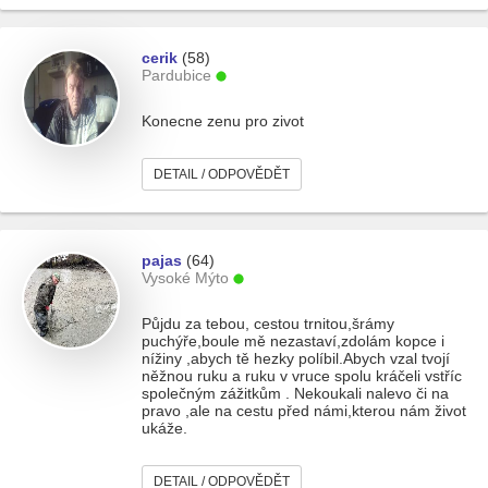
cerik
(58)
Pardubice
Konecne zenu pro zivot
DETAIL / ODPOVĚDĚT
pajas
(64)
Vysoké Mýto
Půjdu za tebou, cestou trnitou,šrámy
puchýře,boule mě nezastaví,zdolám kopce i
nížiny ,abych tě hezky políbil.Abych vzal tvojí
něžnou ruku a ruku v vruce spolu kráčeli vstříc
společným zážitkům . Nekoukali nalevo či na
pravo ,ale na cestu před námi,kterou nám život
ukáže.
DETAIL / ODPOVĚDĚT