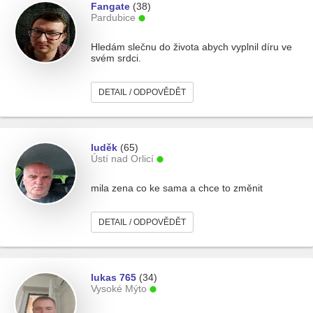
Fangate
(38)
Pardubice
Hledám slečnu do života abych vyplnil díru ve
svém srdci.
DETAIL / ODPOVĚDĚT
luděk
(65)
Ústí nad Orlicí
mila zena co ke sama a chce to změnit
DETAIL / ODPOVĚDĚT
lukas 765
(34)
Vysoké Mýto