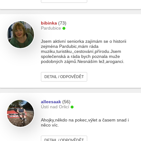
bibinka
(73)
Pardubice
Jsem aktivní seniorka zajímám se o historii
zejména Pardubic,mám ráda
muziku,turistiku,,cestování,přírodu.Jsem
společenská a ráda bych poznala muže
podobných zájmů.Nesnáším lež,aroganci.
DETAIL / ODPOVĚDĚT
alleesaak
(56)
Ústí nad Orlicí
Ahojky,někdo na pokec,výlet a časem snad i
něco víc.
DETAIL / ODPOVĚDĚT