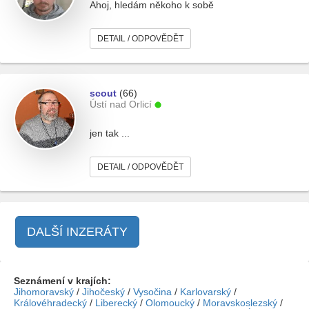
Ahoj, hledám někoho k sobě
DETAIL / ODPOVĚDĚT
scout
(66)
Ústí nad Orlicí
jen tak ...
DETAIL / ODPOVĚDĚT
DALŠÍ INZERÁTY
Seznámení v krajích:
Jihomoravský
/
Jihočeský
/
Vysočina
/
Karlovarský
/
Královéhradecký
/
Liberecký
/
Olomoucký
/
Moravskoslezský
/