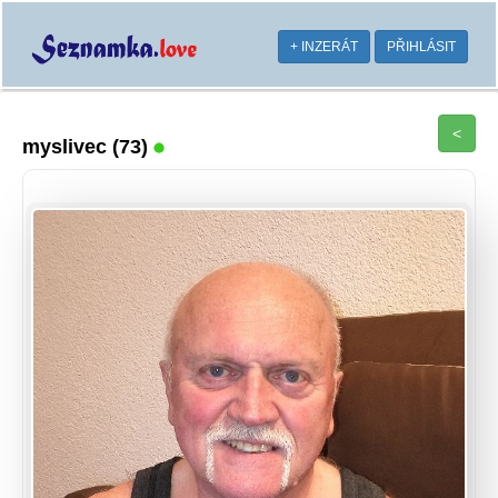
+ INZERÁT
PŘIHLÁSIT
<
myslivec
(73)