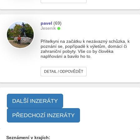
pavel
(69)
Jeseník
Přítelkyni na začátku k nezávazný schůzka, k
poznání se, popřípadě k výletům, domácí či
zahraniční pobyty. Vše co by člověka
naplňování a bavilo ho to.
DETAIL / ODPOVĚDĚT
DALŠÍ INZERÁTY
PŘEDCHOZÍ INZERÁTY
Seznámení v krajích: