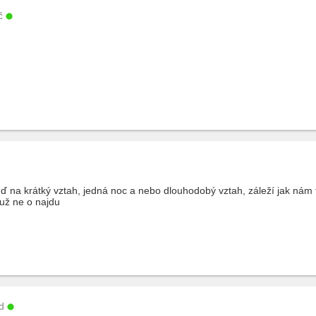
č
ď na krátký vztah, jedná noc a nebo dlouhodobý vztah, záleží jak nám 
 už ne o najdu
d