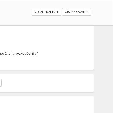
VLOŽIT INZERÁT
ČÍST ODPOVĚDI
eváhej a vyzkoušej jí :-)