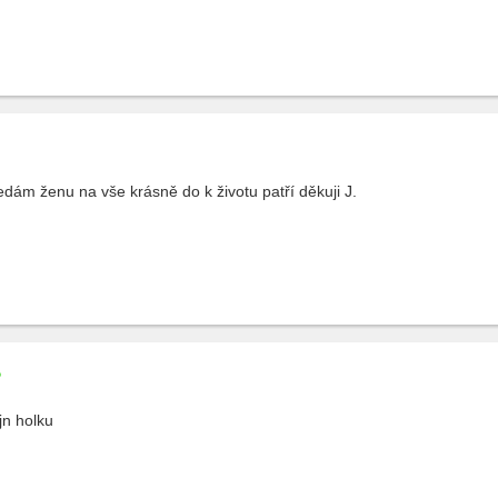
edám ženu na vše krásně do k životu patří děkuji J.
jn holku