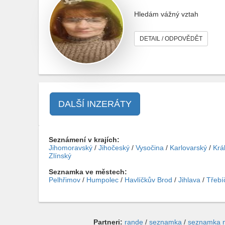
Hledám vážný vztah
DETAIL / ODPOVĚDĚT
DALŠÍ INZERÁTY
Seznámení v krajích:
Jihomoravský
/
Jihočeský
/
Vysočina
/
Karlovarský
/
Krá
Zlínský
Seznamka ve městech:
Pelhřimov
/
Humpolec
/
Havlíčkův Brod
/
Jihlava
/
Třebí
Partneri:
rande
/
seznamka
/
seznamka 