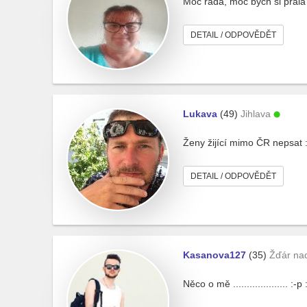
Moc ráda, moc bych si přála
DETAIL / ODPOVĚDĚT
Lukava
(49)
Jihlava
Ženy žijící mimo ČR nepsat :(
DETAIL / ODPOVĚDĚT
Kasanova127
(35)
Žďár na
Něco o mě .................... :-p 