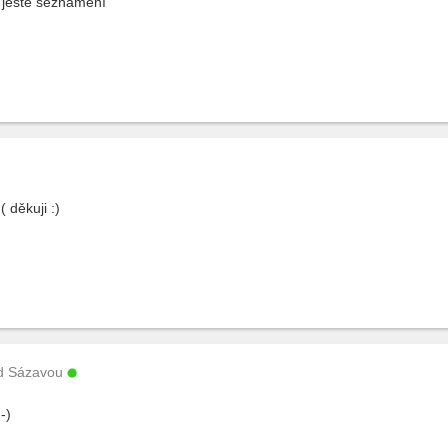
 ještě seznámení
 děkuji :)
d Sázavou
:-)