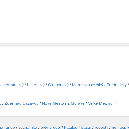
lovéhradecký
/
Liberecký
/
Olomoucký
/
Moravskoslezský
/
Pardubický
č
/
Žďár nad Sázavou
/
Nové Město na Moravě
/
Velké Meziříčí
/
na rande
/
seznamka
/
byty prodej
/
katalog
/
bazar
/
recepty
/
nemoci, 