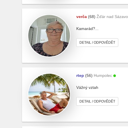
verča
(68)
Žďár nad Sázav
Kamarád?...
DETAIL / ODPOVĚDĚT
rtep
(56)
Humpolec
Vážný vztah
DETAIL / ODPOVĚDĚT