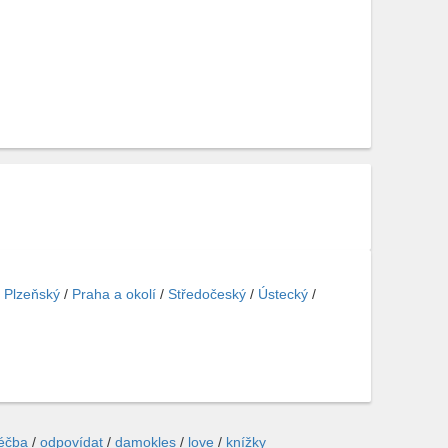
/
Plzeňský
/
Praha a okolí
/
Středočeský
/
Ústecký
/
léčba
/
odpovídat
/
damokles
/
love
/
knížky