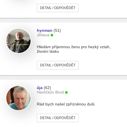
DETAIL / ODPOVĚDĚT
hynman
(51)
Jihlava
Hledám příjemnou ženu pro hezký vztah,
životní lásku
DETAIL / ODPOVĚDĚT
ája
(62)
Havlíčkův Brod
Rád bych našel zpřízněnou duši.
DETAIL / ODPOVĚDĚT