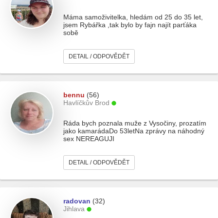
Máma samoživitelka, hledám od 25 do 35 let,
jsem Rybářka ,tak bylo by fajn najít parťáka
sobě
DETAIL / ODPOVĚDĚT
bennu
(56)
Havlíčkův Brod
Ráda bych poznala muže z Vysočiny, prozatím
jako kamarádaDo 53letNa zprávy na náhodný
sex NEREAGUJI
DETAIL / ODPOVĚDĚT
radovan
(32)
Jihlava