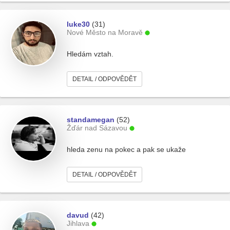
luke30
(31)
Nové Město na Moravě
Hledám vztah.
DETAIL / ODPOVĚDĚT
standamegan
(52)
Žďár nad Sázavou
hleda zenu na pokec a pak se ukaže
DETAIL / ODPOVĚDĚT
davud
(42)
Jihlava