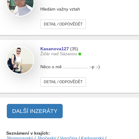
Hledám važny vztah
DETAIL / ODPOVĚDĚT
Kasanova127
(35)
Žďár nad Sázavou
Něco o mě .................... :-p :-)
DETAIL / ODPOVĚDĚT
DALŠÍ INZERÁTY
Seznámení v krajích:
Jihomoravský
/
Jihočeský
/
Vysočina
/
Karlovarský
/