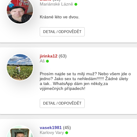
Mariánské Lázně
Krásné léto ve dvou.
DETAIL / ODPOVĚDĚT
jirinka12
(63)
Aš
Prosím najde se tu milý muž? Nebo všem jde o
jedno? Jako sex tu nehledám!!!!!! Žádné úlety
a tak.. WhatsApp dám jen někdy,za
výjimečných případech!
DETAIL / ODPOVĚDĚT
vasek1981
(45)
Karlovy Vary