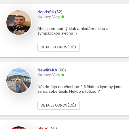
dejvis94
(32)
Karlovy Vary
Ahoj jsem hodný kluk a hledám milou a
sympatickou slečnu :)
DETAIL / ODPOVĚDĚT
NewlifeKV
(60)
Karlovy Vary
Někdo fajn na všechno ? Někdo s kým by jsme
se na sebe těšili. Někdo s fotkou ?
DETAIL / ODPOVĚDĚT
blanc
(58)