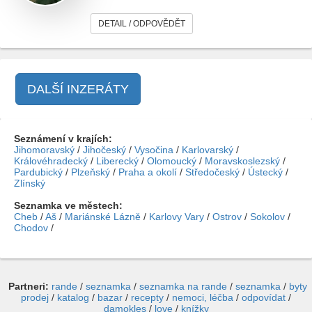
DETAIL / ODPOVĚDĚT
DALŠÍ INZERÁTY
Seznámení v krajích:
Jihomoravský
/
Jihočeský
/
Vysočina
/
Karlovarský
/
Královéhradecký
/
Liberecký
/
Olomoucký
/
Moravskoslezský
/
Pardubický
/
Plzeňský
/
Praha a okolí
/
Středočeský
/
Ústecký
/
Zlínský
Seznamka ve městech:
Cheb
/
Aš
/
Mariánské Lázně
/
Karlovy Vary
/
Ostrov
/
Sokolov
/
Chodov
/
Partneri:
rande
/
seznamka
/
seznamka na rande
/
seznamka
/
byty
prodej
/
katalog
/
bazar
/
recepty
/
nemoci, léčba
/
odpovídat
/
damokles
/
love
/
knížky