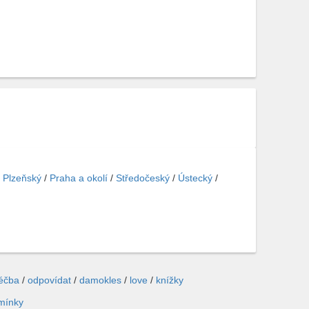
/
Plzeňský
/
Praha a okolí
/
Středočeský
/
Ústecký
/
léčba
/
odpovídat
/
damokles
/
love
/
knížky
mínky