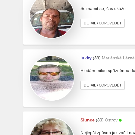
Seznámit se, čas ukáže
DETAIL / ODPOVĚDĚT
lukky
(39)
Mariánské Lázně
Hledám milou spřízněnou duš
DETAIL / ODPOVĚDĚT
Slunce
(80)
Ostrov
Nejlepší způsob jak začít n