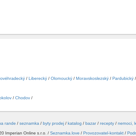
lovéhradecký
/
Liberecký
/
Olomoucký
/
Moravskoslezský
/
Pardubický
okolov
/
Chodov
/
na rande
/
seznamka
/
byty prodej
/
katalog
/
bazar
/
recepty
/
nemoci, 
0 Imperian Online s.r.o. /
Seznamka.love
/
Provozovatel-kontakt
/
Pod