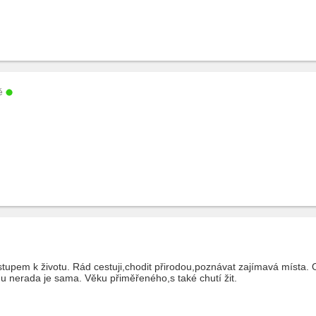
ě
istupem k životu. Rád cestuji,chodit přirodou,poznávat zajímavá místa. 
u nerada je sama. Věku přiměřeného,s také chutí žit.