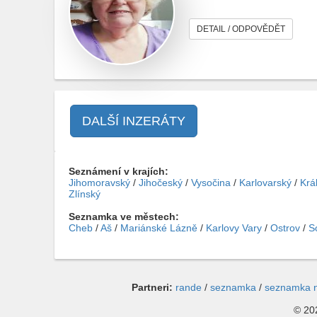
DETAIL / ODPOVĚDĚT
DALŠÍ INZERÁTY
Seznámení v krajích:
Jihomoravský
/
Jihočeský
/
Vysočina
/
Karlovarský
/
Krá
Zlínský
Seznamka ve městech:
Cheb
/
Aš
/
Mariánské Lázně
/
Karlovy Vary
/
Ostrov
/
S
Partneri:
rande
/
seznamka
/
seznamka 
© 202