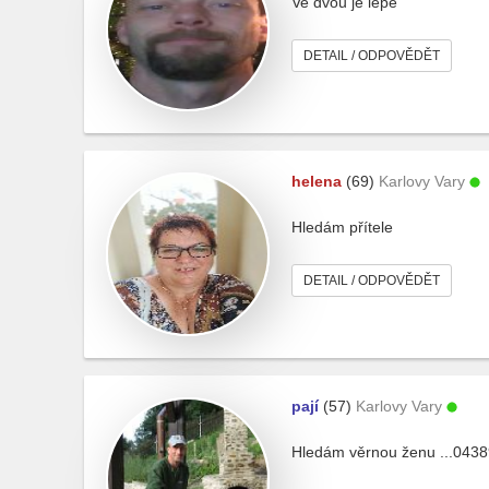
Ve dvou je lépe
DETAIL / ODPOVĚDĚT
helena
(69)
Karlovy Vary
Hledám přítele
DETAIL / ODPOVĚDĚT
pají
(57)
Karlovy Vary
Hledám věrnou ženu ...043