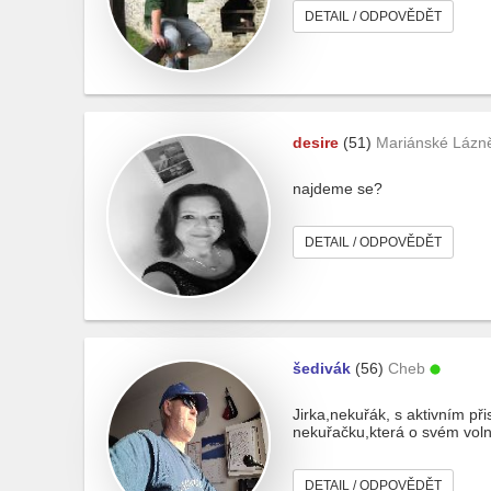
DETAIL / ODPOVĚDĚT
desire
(51)
Mariánské Lázn
najdeme se?
DETAIL / ODPOVĚDĚT
šedivák
(56)
Cheb
Jirka,nekuřák, s aktivním př
nekuřačku,která o svém voln
DETAIL / ODPOVĚDĚT