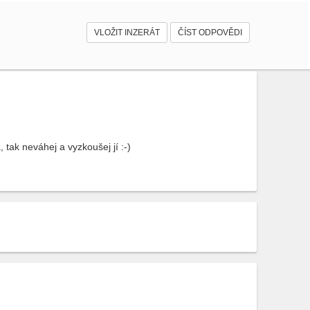
VLOŽIT INZERÁT
ČÍST ODPOVĚDI
tak neváhej a vyzkoušej jí :-)