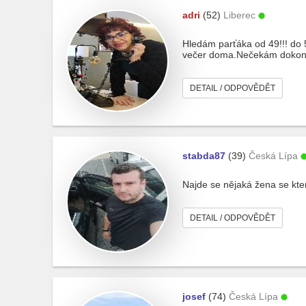
adri
(52)
Liberec
Hledám parťáka od 49!!! do 
večer doma.Nečekám dokonal
DETAIL / ODPOVĚDĚT
stabda87
(39)
Česká Lípa
Najde se nějaká žena se kte
DETAIL / ODPOVĚDĚT
josef
(74)
Česká Lípa