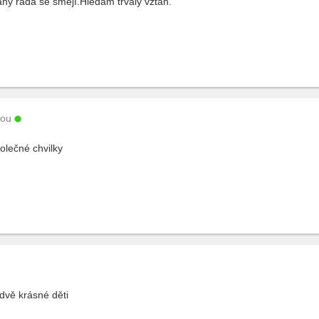
hy ráda se smějí.Hledam trvaly vztah.
sou
lečné chvilky
 dvě krásné děti