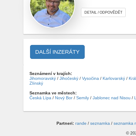
DETAIL / ODPOVĚDĚT
DALŠÍ INZERÁTY
Seznámení v krajích:
Jihomoravský
/
Jihočeský
/
Vysočina
/
Karlovarský
/
Krá
Zlínský
Seznamka ve městech:
Česká Lípa
/
Nový Bor
/
Semily
/
Jablonec nad Nisou
/
Partneri:
rande
/
seznamka
/
seznamka 
© 202