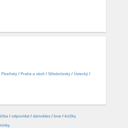
/
Plzeňský
/
Praha a okolí
/
Středočeský
/
Ústecký
/
léčba
/
odpovídat
/
damokles
/
love
/
knížky
mínky