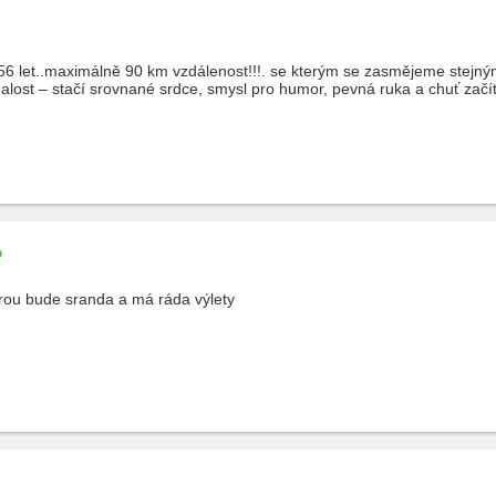
56 let..maximálně 90 km vzdálenost!!!. se kterým se zasmějeme stejným 
ost – stačí srovnané srdce, smysl pro humor, pevná ruka a chuť začí
rou bude sranda a má ráda výlety