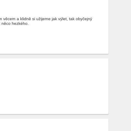
věcem a klidně si užijeme jak výlet, tak obyčejný
t něco hezkého.