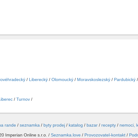
lovéhradecký
/
Liberecký
/
Olomoucký
/
Moravskoslezský
/
Pardubický
Liberec
/
Turnov
/
na rande
/
seznamka
/
byty prodej
/
katalog
/
bazar
/
recepty
/
nemoci, 
0 Imperian Online s.r.o. /
Seznamka.love
/
Provozovatel-kontakt
/
Pod