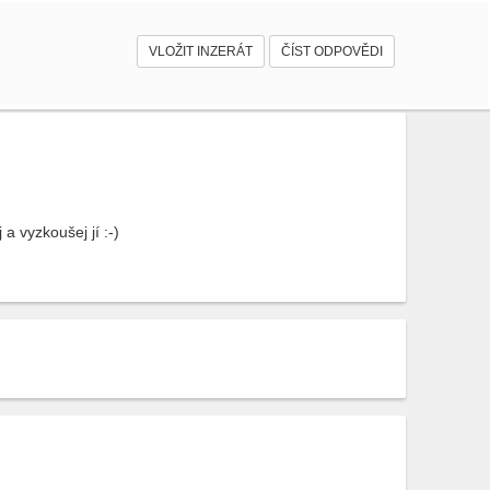
VLOŽIT INZERÁT
ČÍST ODPOVĚDI
a vyzkoušej jí :-)