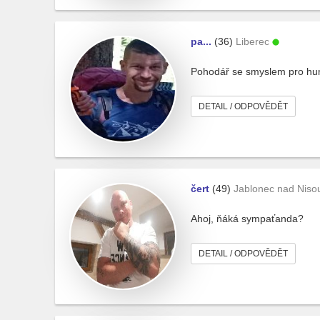
pa...
(36)
Liberec
Pohodář se smyslem pro hum
DETAIL / ODPOVĚDĚT
čert
(49)
Jablonec nad Niso
Ahoj, ňáká sympaťanda?
DETAIL / ODPOVĚDĚT