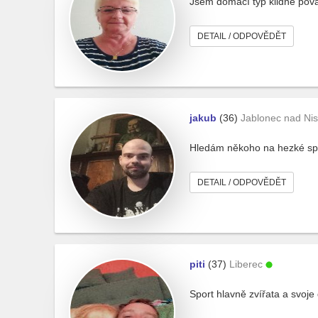
Jsem domácí typ klidně pova
DETAIL / ODPOVĚDĚT
jakub
(36)
Jablonec nad Ni
Hledám někoho na hezké spo
DETAIL / ODPOVĚDĚT
piti
(37)
Liberec
Sport hlavně zvířata a svoje