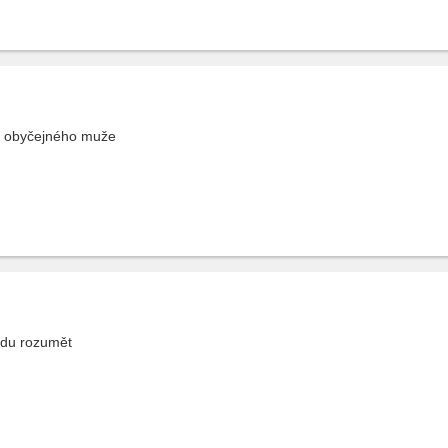
m obyčejného muže
udu rozumět