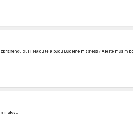
t zpriznenou duši. Najdu tě a budu Budeme mít štěstí? A ještě musím p
minulost.