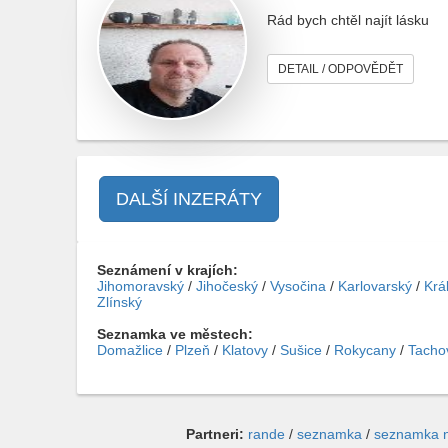
Rád bych chtěl najít lásku
DETAIL / ODPOVĚDĚT
DALŠÍ INZERÁTY
Seznámení v krajích:
Jihomoravský
/
Jihočeský
/
Vysočina
/
Karlovarský
/
Krá
Zlínský
Seznamka ve městech:
Domažlice
/
Plzeň
/
Klatovy
/
Sušice
/
Rokycany
/
Tacho
Partneri:
rande
/
seznamka
/
seznamka 