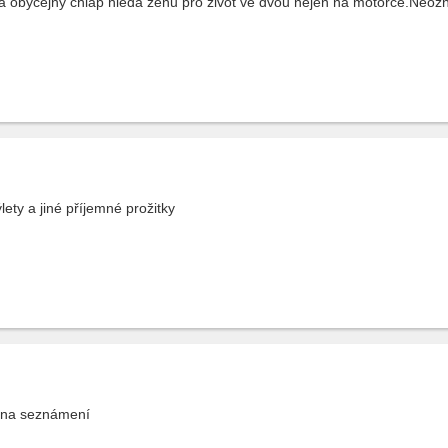
 a obyčejný chlap hledá ženu pro život ve dvou nejen na motorce.Neoznač
ety a jiné příjemné prožitky
 na seznámení