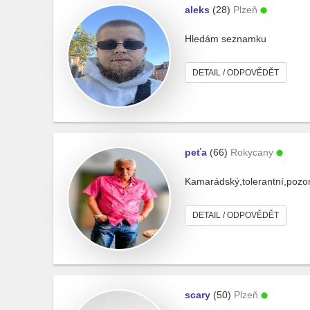
aleks
(28)
Plzeň
Hledám seznamku
DETAIL / ODPOVĚDĚT
peťa
(66)
Rokycany
Kamarádský,tolerantní,pozo
DETAIL / ODPOVĚDĚT
scary
(50)
Plzeň