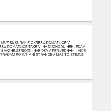
Y MUZ 56 KUŘÁK Z OKRESU DOMAZLICE V
RESU DOMAŽLICE TAKE V INV.DUCHODU NEHLEDAM
 VAZNE,SERIOZNI NABIDKY A FER JEDNANI - VICE
TRADAM PO INTIMNÍ STRANCE A MAŠ TO STEJNE