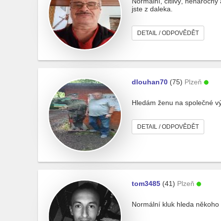
Normální, citlivý, nenáročný
jste z daleka.
DETAIL / ODPOVĚDĚT
dlouhan70
(75)
Plzeň
Hledám ženu na společné výl
DETAIL / ODPOVĚDĚT
tom3485
(41)
Plzeň
Normální kluk hleda někoho