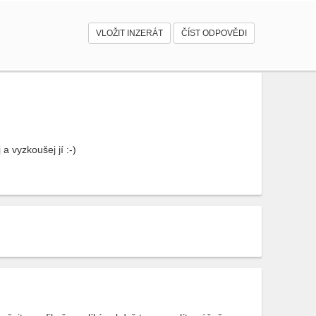
VLOŽIT INZERÁT
ČÍST ODPOVĚDI
a vyzkoušej jí :-)