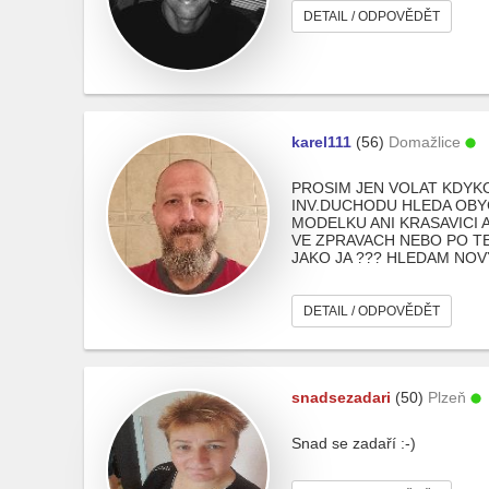
DETAIL / ODPOVĚDĚT
karel111
(56)
Domažlice
PROSIM JEN VOLAT KDYKO
INV.DUCHODU HLEDA OBY
MODELKU ANI KRASAVICI 
VE ZPRAVACH NEBO PO T
JAKO JA ??? HLEDAM NO
DETAIL / ODPOVĚDĚT
snadsezadari
(50)
Plzeň
Snad se zadaří :-)