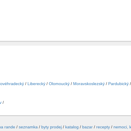
lovéhradecký
/
Liberecký
/
Olomoucký
/
Moravskoslezský
/
Pardubický
v
/
na rande
/
seznamka
/
byty prodej
/
katalog
/
bazar
/
recepty
/
nemoci, 