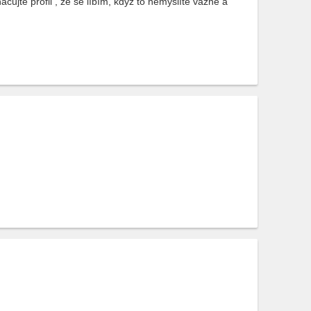
ujte profil , že se líbím, když to nemyslíte vážně a