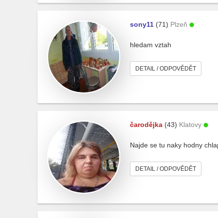
sony11
(71)
Plzeň
hledam vztah
DETAIL / ODPOVĚDĚT
čarodějka
(43)
Klatovy
Najde se tu naky hodny chla
DETAIL / ODPOVĚDĚT