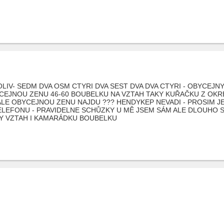
LIV- SEDM DVA OSM CTYRI DVA SEST DVA DVA CTYRI - OBYCEJN
CEJNOU ZENU 46-60 BOUBELKU NA VZTAH TAKY KUŘAČKU Z OK
ALE OBYCEJNOU ZENU NAJDU ??? HENDYKEP NEVADI - PROSIM JEN
ELEFONU - PRAVIDELNE SCHŮZKY U MĚ JSEM SÁM ALE DLOUHO S
VY VZTAH I KAMARÁDKU BOUBELKU