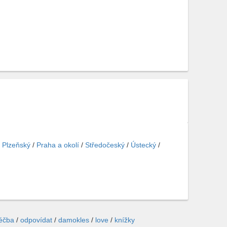
/
Plzeňský
/
Praha a okolí
/
Středočeský
/
Ústecký
/
léčba
/
odpovídat
/
damokles
/
love
/
knížky