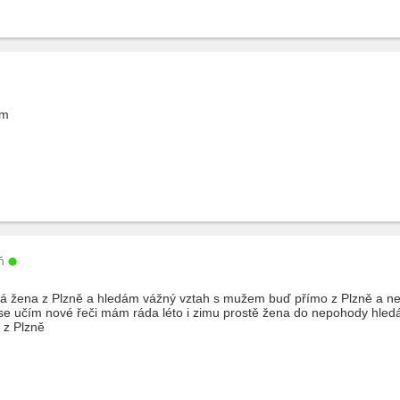
cm
ň
ná žena z Plzně a hledám vážný vztah s mužem buď přímo z Plzně a n
 se učím nové řeči mám ráda léto i zimu prostě žena do nepohody hled
 z Plzně