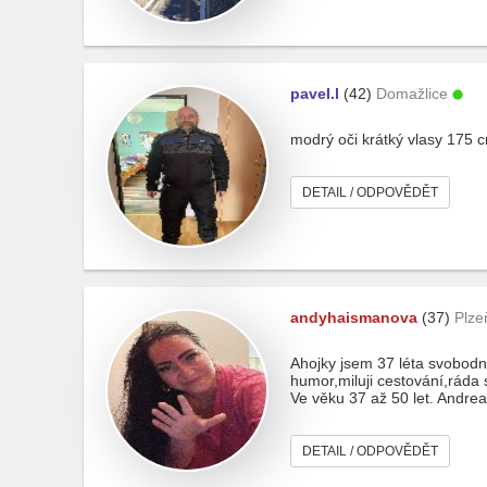
pavel.l
(42)
Domažlice
modrý oči krátký vlasy 175 
DETAIL / ODPOVĚDĚT
andyhaismanova
(37)
Plze
Ahojky jsem 37 léta svobod
humor,miluji cestování,ráda
Ve věku 37 až 50 let. Andrea
DETAIL / ODPOVĚDĚT