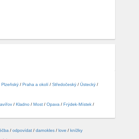
/
Plzeňský
/
Praha a okolí
/
Středočeský
/
Ústecký
/
avířov
/
Kladno
/
Most
/
Opava
/
Frýdek-Místek
/
léčba
/
odpovídat
/
damokles
/
love
/
knížky