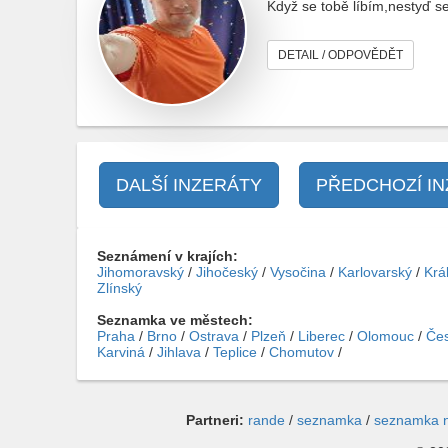
Když se tobě líbím,nestyď s
DETAIL / ODPOVĚDĚT
DALŠÍ INZERÁTY
PŘEDCHOZÍ I
Seznámení v krajích:
Jihomoravský
/
Jihočeský
/
Vysočina
/
Karlovarský
/
Krá
Zlínský
Seznamka ve městech:
Praha
/
Brno
/
Ostrava
/
Plzeň
/
Liberec
/
Olomouc
/
Čes
Karviná
/
Jihlava
/
Teplice
/
Chomutov
/
Partneri:
rande
/
seznamka
/
seznamka 