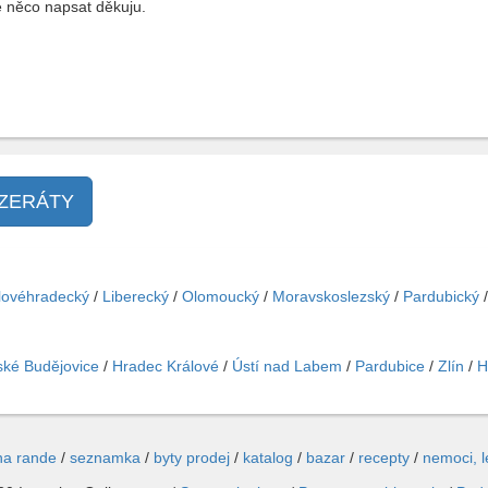
e něco napsat děkuju.
NZERÁTY
lovéhradecký
/
Liberecký
/
Olomoucký
/
Moravskoslezský
/
Pardubický
ké Budějovice
/
Hradec Králové
/
Ústí nad Labem
/
Pardubice
/
Zlín
/
H
na rande
/
seznamka
/
byty prodej
/
katalog
/
bazar
/
recepty
/
nemoci, 