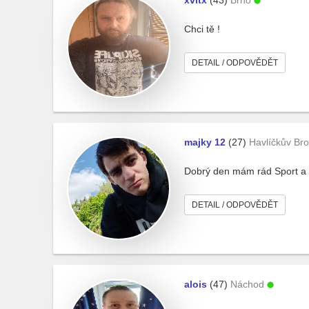
xvitx
(43)
Brno
Chci tě !
DETAIL / ODPOVĚDĚT
majky 12
(27)
Havlíčkův Br
Dobrý den mám rád Sport a
DETAIL / ODPOVĚDĚT
alois
(47)
Náchod