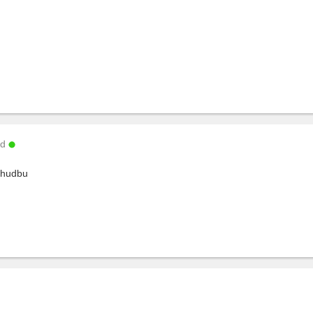
od
 hudbu